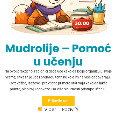
Mudrolije – Pomoć
u učenju
Na ovoj praktičnoj radionici deca uče kako da bolje organizuju svoje
vreme, efikasnije uče i pronađu tehnike koje im najviše odgovaraju.
Kroz vežbe, izazove i praktične primere otkrivaju kako da lakše
pamte, planiraju obaveze i sa više sigurnosti pristupe učenju.
Prijavite se!
Viber ili Poziv