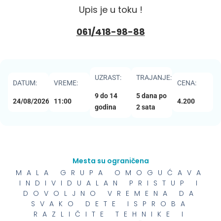
Upis je u toku !
061/418-98-88
UZRAST:
TRAJANJE:
DATUM:
VREME:
CENA:
9 do 14
5 dana po
24/08/2026
11:00
4.200
godina
2 sata
Mesta su ograničena
MALA GRUPA OMOGUĆAVA
INDIVIDUALAN PRISTUP I
DOVOLJNO VREMENA DA
SVAKO DETE ISPROBA
RAZLIČITE TEHNIKE I